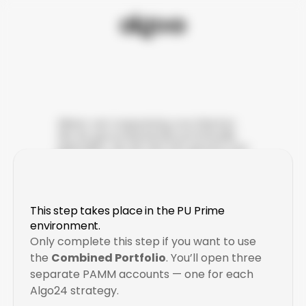
Stap
3:
Alleen van toepassing voor klanten 
die de gecombineerde portefeuille 
gebruiken. Als dit niet het geval is, kun 
je direct doorgaan naar de volgende 
stap.
Step
3:
Belangrijke informatie: 
Combined
Portfolio
Users
Only
Het is beter om je ID vanuit je 
This step takes place in the PU Prime 
fotobibliotheek te uploaden dan om 
environment.
direct een foto te maken via PU Prime.
Only complete this step if you want to use 
the 
Combined Portfolio
. You’ll open three 
separate PAMM accounts — one for each 
Algo24 strategy.