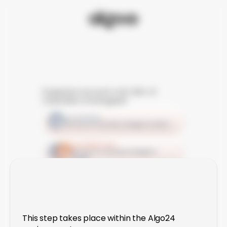
Stap
6:
Koppel je account met één of 
meerdere strategieën
Go Steady
Klik hier om met deze strategie te starten
Go Balanced
Klik hier om met deze strategie te 
starten
Go Bold
Step
6:
Klik hier om met deze strategie te 
starten
Connect
to
Your
Strategy
or
Belangrijke informatie: 
Strategies
This step takes place within the Algo24 
Houd je MT5-inloggegevens uit de e-