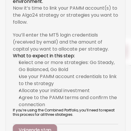
mail bij de hand.
environment.
Voor de Gecombineerde Portefeuille 
Now it’s time to link your PAMM account(s) to 
moet je alle drie de PAMM-accounts 
the Algo24 strategy or strategies you want to 
koppelen via de drie strategielinks.
follow.
You’ll enter the MT5 login credentials 
(received by email) and the amount of 
Helper
capital you want to allocate per strategy.
What to expect in this step:
Select one or more strategies: Go Steady, 
Go Balanced, Go Bold
Use your PAMM account credentials to link 
to the strategy
Allocate your initial investment
Agree to the PAMM terms and confirm the 
connection
If you’re using the Combined Portfolio, you’ll need to repeat 
this process for all three strategies.
Volgende stap